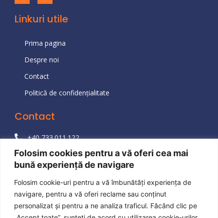
Linkuri utile
Prima pagina
Despre noi
Contact
Politică de confidențialitate
Contact
+40 733.011.122
Folosim cookies pentru a vă oferi cea mai
+40 723.190.242
bună experiență de navigare
bad@rominko.com
Folosim cookie-uri pentru a vă îmbunătăți experiența de
Str. Odei 82, Lot 159, sc. B, Etaj 7, ap. 57, sector 4,
navigare, pentru a vă oferi reclame sau conținut
041047, Bucuresti, Romania
personalizat și pentru a ne analiza traficul. Făcând clic pe
„Accept toate”, sunteți de acord cu utilizarea cookie-urilor.