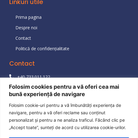
Linkuri utile
Prima pagina
Despre noi
Contact
Politică de confidențialitate
Contact
+40 733.011.122
Folosim cookies pentru a vă oferi cea mai
+40 723.190.242
bună experiență de navigare
bad@rominko.com
Folosim cookie-uri pentru a vă îmbunătăți experiența de
Str. Odei 82, Lot 159, sc. B, Etaj 7, ap. 57, sector 4,
navigare, pentru a vă oferi reclame sau conținut
041047, Bucuresti, Romania
personalizat și pentru a ne analiza traficul. Făcând clic pe
„Accept toate”, sunteți de acord cu utilizarea cookie-urilor.