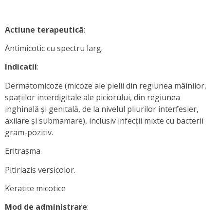
Actiune terapeuticã
:
Antimicotic cu spectru larg.
Indicatii
:
Dermatomicoze (micoze ale pielii din regiunea mâinilor,
spaţiilor interdigitale ale piciorului, din regiunea
inghinală şi genitală, de la nivelul pliurilor interfesier,
axilare şi submamare), inclusiv infecţii mixte cu bacterii
gram-pozitiv.
Eritrasma.
Pitiriazis versicolor.
Keratite micotice
Mod de administrare
: