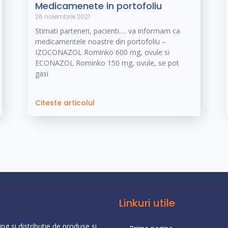
Medicamenete in portofoliu
26 noiembrie 2021
Stimati parteneri, pacienti…. va informam ca
medicamentele noastre din portofoliu –
IZOCONAZOL Rominko 600 mg, ovule si
ECONAZOL Rominko 150 mg, ovule, se pot
gasi
Citeste articolul
Linkuri utile
g si distributie de produse si