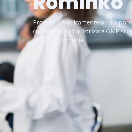
Rominko
Productia medicamentelor din portof
cu doua fabrici autorizate GMP si c
piata din Romania.