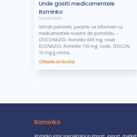
Unde gasiti medicamentele
Rominko
12 iunie 2022
Stimati parteneri, pacienti: va informam ca
medicamentele noastre din portofoliu: –
IZOCONAZOL Rominko 600 mg, ovule
ECONAZOL Rominko 150 mg, ovule, IZOCON
10 mg/g crema,
Citeste articolul
Rominko
Rominko este specializata in import, export, marketin